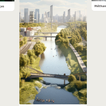
Méthani
çus