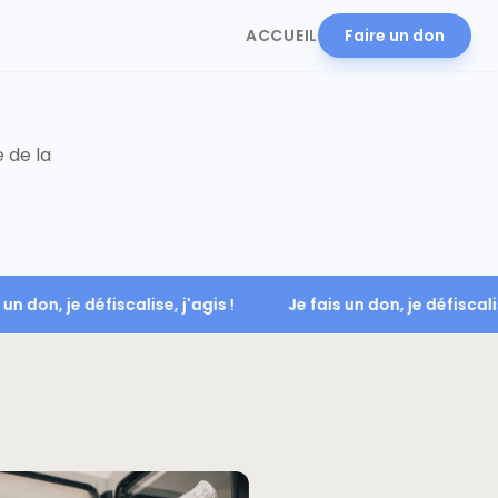
ACCUEIL
Faire un don
 de la
ais un don, je défiscalise, j'agis !
Je fais un don, je défisca