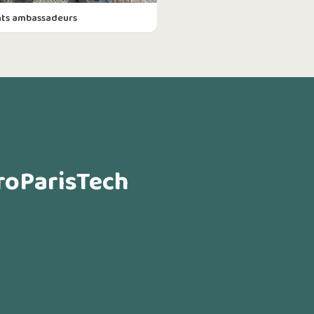
nts ambassadeurs
groParisTech